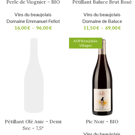
Perle de Viognier – BIO
Pétillant Baluce Brut Rosé
Vins du beaujolais
Vins du beaujolais
Domaine Emmanuel Fellot
Domaine de Baluce
16,00
€
–
96,00
€
11,50
€
–
69,00
€
AOP Beaujolais
Villages
Pétillant Olé Anic – Demi
Pic Noir – BIO
Sec – 7,5°
Vins du beaujolais