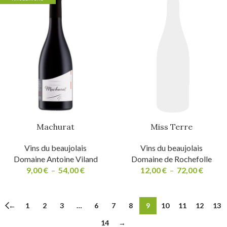
Machurat
Miss Terre
Vins du beaujolais
Vins du beaujolais
Domaine Antoine Viland
Domaine de Rochefolle
9,00
€
–
54,00
€
12,00
€
–
72,00
€
←
1
2
3
…
6
7
8
9
10
11
12
13
14
→