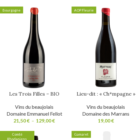
Bourgogne
AOP Fleurie
Les Trois Filles – BIO
Lieu-dit : « Ch*mpagne »
Vins du beaujolais
Vins du beaujolais
Domaine Emmanuel Fellot
Domaine des Marrans
21,50
€
–
129,00
€
19,00
€
Comté
Gamaret
Rhodaniens