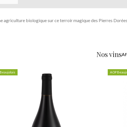
ne agriculture biologique sur ce terroir magique des Pierres Dorée
Nos vins
Af
Beaujolais
AOP Beaujo