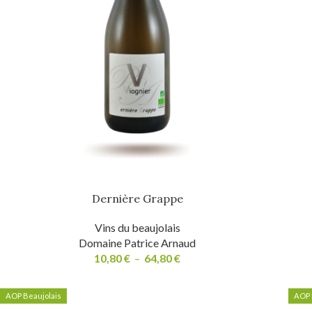
Dernière Grappe
Vins du beaujolais
Domaine Patrice Arnaud
10,80
€
–
64,80
€
AOP Beaujolais
AOP 