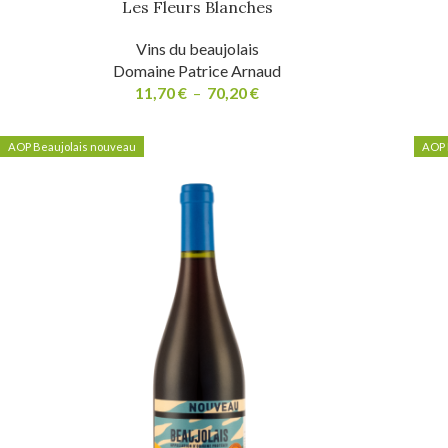
Les Fleurs Blanches
Vins du beaujolais
Domaine Patrice Arnaud
11,70
€
–
70,20
€
AOP Beaujolais nouveau
AOP 