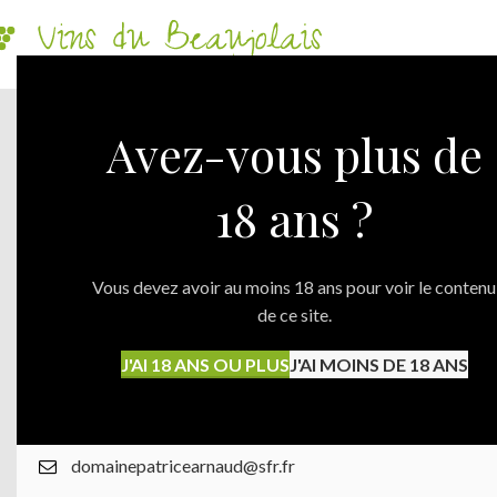
Avez-vous plus de
18 ans ?
Vous devez avoir au moins 18 ans pour voir le contenu
de ce site.
Domaine Patrice Arnaud
J'AI 18 ANS OU PLUS
J'AI MOINS DE 18 ANS
99 rue des Vendangeurs Conzy,69210 ST GERMAIN N
06 67 63 97 43
domainepatricearnaud@sfr.fr