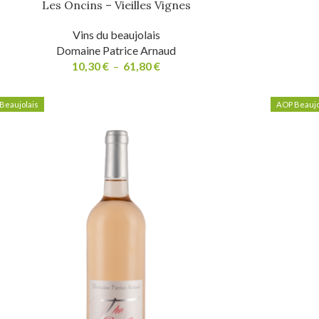
Les Oncins – Vieilles Vignes
Vins du beaujolais
Domaine Patrice Arnaud
10,30
€
–
61,80
€
Beaujolais
AOP Beaujo