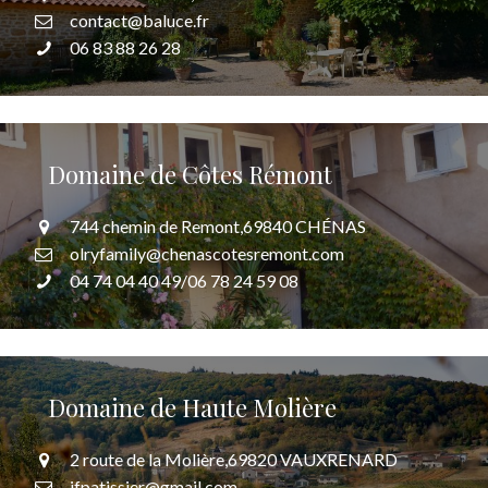
contact@baluce.fr
06 83 88 26 28
Domaine de Côtes Rémont
744 chemin de Remont,69840 CHÉNAS
olryfamily@chenascotesremont.com
04 74 04 40 49/06 78 24 59 08
Domaine de Haute Molière
2 route de la Molière,69820 VAUXRENARD
jfpatissier@gmail.com