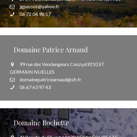
jgpassot@yahoo.fr
06 72 04 98 57
Domaine Patrice Arnaud
99 rue des Vendangeurs Conzy,69210 ST
GERMAIN NUELLES
domainepatricearnaud@sfr.fr
06 67 63 97 43
Domaine Rochette