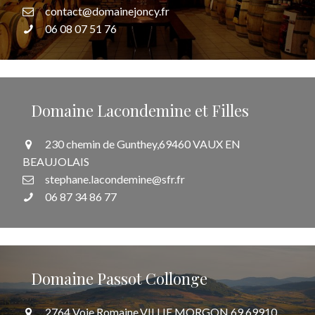
contact@domainejoncy.fr
06 08 07 51 76
Domaine Lacondemine et Filles
230 chemin de Gunthey,69460 VAUX EN
BEAUJOLAIS
stephane.lacondemine@sfr.fr
06 87 34 86 77
Domaine Passot Collonge
2764 Voie Romaine,VILLIE MORGON,69,69910