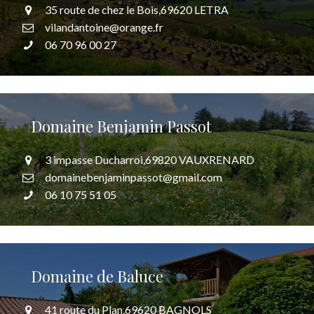
35 route de chez le Bois,69620 LETRA
vilandantoine@orange.fr
06 70 96 00 27
Domaine Benjamin Passot
3 impasse Ducharroi,69820 VAUXRENARD
domainebenjaminpassot@gmail.com
06 10 75 51 05
Domaine de Baluce
41 route du Plan,69620 BAGNOLS