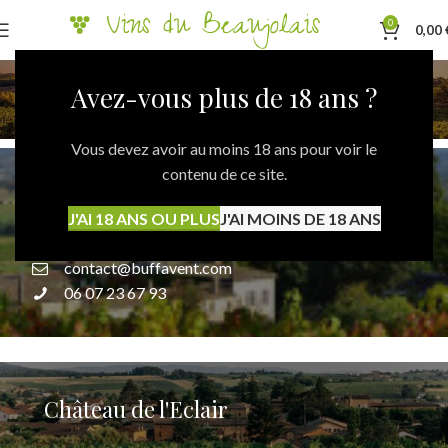
0
0,00
Nos domaines
Avez-vous plus de 18 ans ?
Accueil
Nos domaines
Vous devez avoir au moins 18 ans pour voir le
contenu de ce site.
Château de Buffavent
J'AI 18 ANS OU PLUS
J'AI MOINS DE 18 ANS
855 route de Buffavent,69640 DENICE
contact@buffavent.com
06 07 23 67 93
Château de l'Eclair