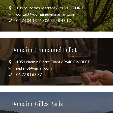
109 route des Marrans,69820 FLEURIE
contact@domainedesmarrans.com
04 74 04 13 21 / 06 75 58 47 17
Domaine Emmanuel Fellot
1051 chemin Pierre Filant,69640 RIVOLET
ne.fellot@gmail.com
06 77 81 68 87
Domaine Gilles Paris