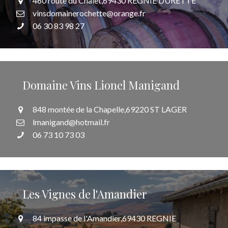
460 route du Chalet,69430 REGNIE DURETTE
vinsdomainerochette@orange.fr
06 30 83 98 27
Domaine Vins Lionel Manigand
848 montée de la Chapelle,69220 ST LAGER
lmanigand@hotmail.fr
06 73 10 73 03
Les Vignes de l'Amandier
84 impasse de l'Amandier,69430 REGNIE