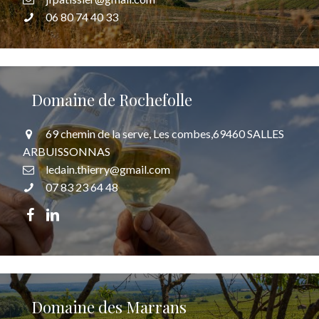
06 80 74 40 33
Domaine de Rochefolle
69 chemin de la serve, Les combes,69460 SALLES
ARBUISSONNAS
ledain.thierry@gmail.com
07 83 23 64 48
Domaine des Marrans