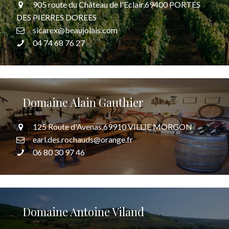
905 route du Château de l'Eclair,69400 PORTES
DES PIERRES DOREES
sicarex@beaujolais.com
04 74 68 76 27
Domaine Alain Gauthier
125 Route d'Avenas,69910 VILLIE MORGON
earl.des.rochauds@orange.fr
06 80 30 97 46
Domaine Antoine Viland