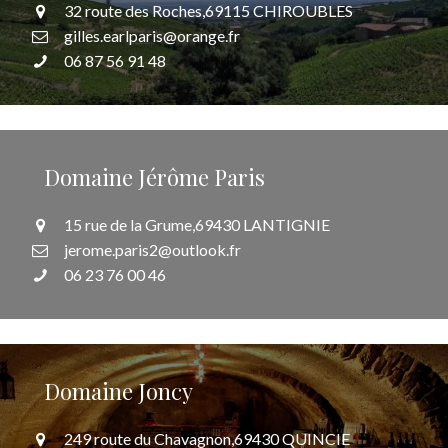
32 route des Roches,69115 CHIROUBLES
gilles.earlparis@orange.fr
06 87 56 91 48
Domaine Jérôme Paris
15 rue de la Grume,69430 LANTIGNIE
jerome.paris2@outlook.fr
06 23 76 00 46
Domaine Joncy
249 route du Chavagnon,69430 QUINCIE