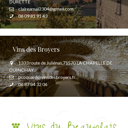
DURETTE
clairearnal2304@gmail.com
06 09 81 91 43
Vins des Broyers
1333 route de Juliénas,71570 LA CHAPELLE DE
GUINCHAY
pcoquard@vinsdesbroyers.fr
06 87 84 32 06