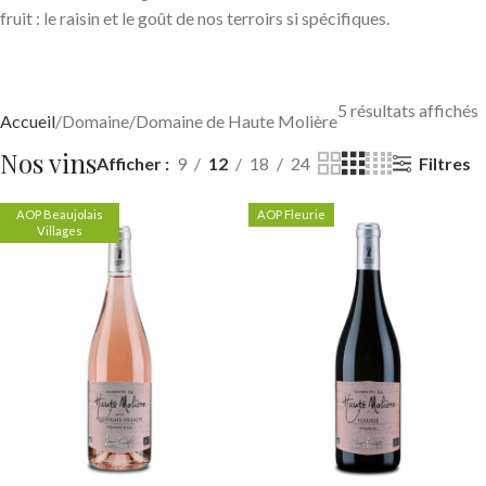
fruit : le raisin et le goût de nos terroirs si spécifiques.
5 résultats affichés
Accueil
Domaine
Domaine de Haute Molière
Nos vins
Filtres
Afficher
9
12
18
24
AOP Beaujolais
AOP Fleurie
Villages