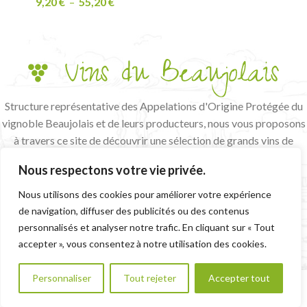
9,20
€
–
55,20
€
Structure représentative des Appelations d'Origine Protégée du
vignoble Beaujolais et de leurs producteurs, nous vous proposons
à travers ce site de découvrir une sélection de grands vins de
terroir et de vignerons passionnés.
Nous respectons votre vie privée.
L'abus d'alcool est dangereux pour la santé, à consommer avec
modération
Nous utilisons des cookies pour améliorer votre expérience
de navigation, diffuser des publicités ou des contenus
CGV
MENTIONS LÉGALES
personnalisés et analyser notre trafic. En cliquant sur « Tout
accepter », vous consentez à notre utilisation des cookies.
Personnaliser
Tout rejeter
Accepter tout
0
We use cookies to improve your experience on our
outique
Panier
Mon compte
website. By browsing this website, you agree to our use