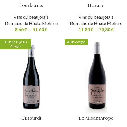
Fourberies
Horace
Vins du beaujolais
Vins du beaujolais
Domaine de Haute Molière
Domaine de Haute Molière
8,60
€
–
51,60
€
11,80
€
–
70,80
€
AOP Beaujolais
AOP Morgon
Villages
L’Etourdi
Le Misanthrope