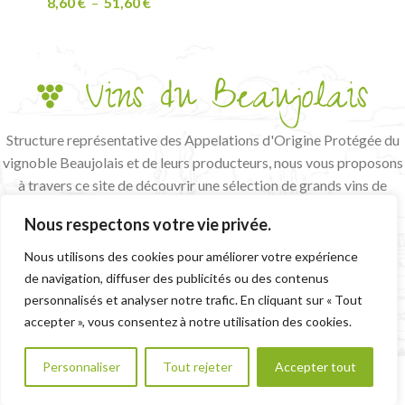
8,60
€
–
51,60
€
Structure représentative des Appelations d'Origine Protégée du
vignoble Beaujolais et de leurs producteurs, nous vous proposons
à travers ce site de découvrir une sélection de grands vins de
terroir et de vignerons passionnés.
Nous respectons votre vie privée.
L'abus d'alcool est dangereux pour la santé, à consommer avec
modération
Nous utilisons des cookies pour améliorer votre expérience
de navigation, diffuser des publicités ou des contenus
CGV
MENTIONS LÉGALES
personnalisés et analyser notre trafic. En cliquant sur « Tout
accepter », vous consentez à notre utilisation des cookies.
Personnaliser
Tout rejeter
Accepter tout
0
We use cookies to improve your experience on our
outique
Panier
Mon compte
website. By browsing this website, you agree to our use