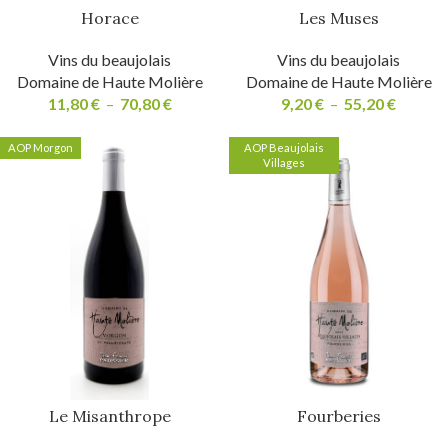
Horace
Les Muses
Vins du beaujolais
Vins du beaujolais
Domaine de Haute Molière
Domaine de Haute Molière
11,80
€
–
70,80
€
9,20
€
–
55,20
€
AOP Morgon
AOP Beaujolais
Villages
Le Misanthrope
Fourberies