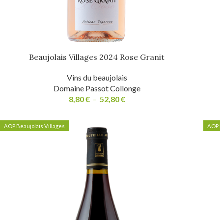
Beaujolais Villages 2024 Rose Granit
Vins du beaujolais
Domaine Passot Collonge
8,80
€
–
52,80
€
AOP Beaujolais Villages
AOP 