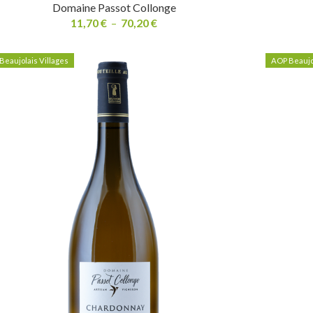
Domaine Passot Collonge
11,70
€
–
70,20
€
Beaujolais Villages
AOP Beaujol