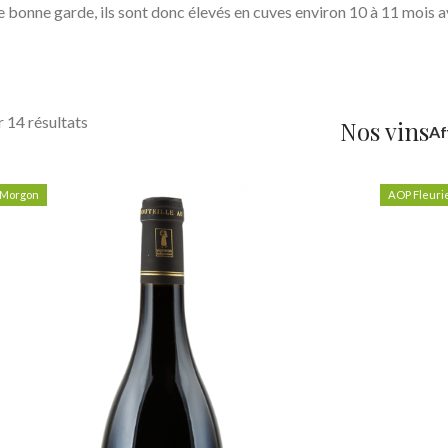
e bonne garde, ils sont donc élevés en cuves environ 10 à 11 mois av
 14 résultats
Nos vins
Af
Morgon
AOP Fleuri