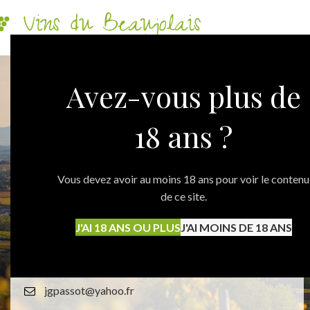
Avez-vous plus de
18 ans ?
Vous devez avoir au moins 18 ans pour voir le contenu
de ce site.
Domaine Passot Collonge
J'AI 18 ANS OU PLUS
J'AI MOINS DE 18 ANS
2764 Voie Romaine,VILLIE MORGON,69,69910
06 72 04 98 57
jgpassot@yahoo.fr