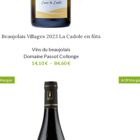
Beaujolais Villages 2023 La Cadole en fûts
Vins du beaujolais
Domaine Passot Collonge
14,10
€
–
84,60
€
Morgon
AOP Morgo