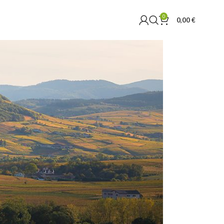
0
0,00
€