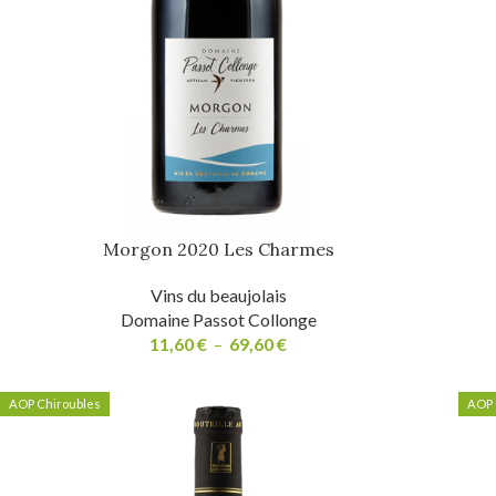
Morgon 2020 Les Charmes
Vins du beaujolais
Domaine Passot Collonge
11,60
€
–
69,60
€
AOP Chiroubles
AOP 