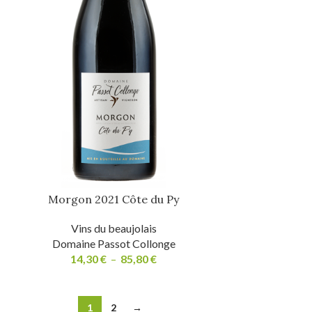
Morgon 2021 Côte du Py
Vins du beaujolais
Domaine Passot Collonge
14,30
€
–
85,80
€
1
2
→