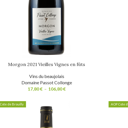
Morgon 2021 Vieilles Vignes en fûts
Vins du beaujolais
Domaine Passot Collonge
17,80
€
–
106,80
€
Cote de Brouilly
AOP Cote de