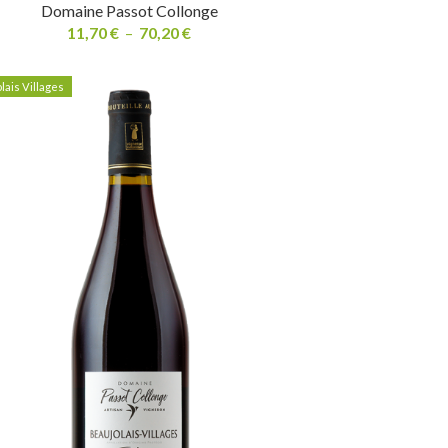
Domaine Passot Collonge
11,70
€
–
70,20
€
ais Villages