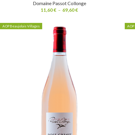
Domaine Passot Collonge
11,60
€
–
69,60
€
AOP Beaujolais Villages
AOP 