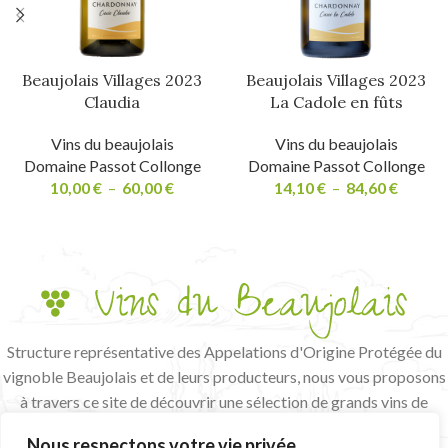
Beaujolais Villages 2023
Beaujolais Villages 2023
Claudia
La Cadole en fûts
Vins du beaujolais
Vins du beaujolais
Domaine Passot Collonge
Domaine Passot Collonge
10,00
€
–
60,00
€
14,10
€
–
84,60
€
Structure représentative des Appelations d'Origine Protégée du
vignoble Beaujolais et de leurs producteurs, nous vous proposons
à travers ce site de découvrir une sélection de grands vins de
terroir et de vignerons passionnés.
Nous respectons votre vie privée.