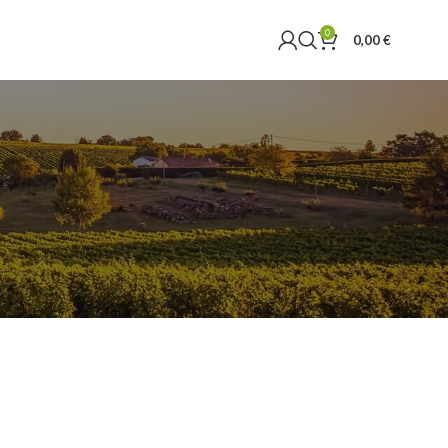
0
0,00
€