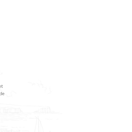
et
 de