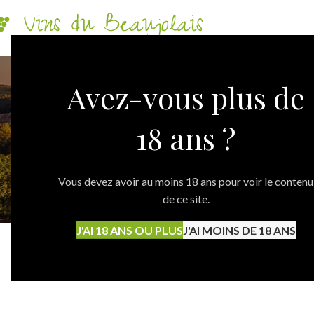
Avez-vous plus de
18 ans ?
TOUT
A
Vous devez avoir au moins 18 ans pour voir le contenu
de ce site.
Kitchen
Suspendisse quam at vestibulum
L
J'AI 18 ANS OU PLUS
J'AI MOINS DE 18 ANS