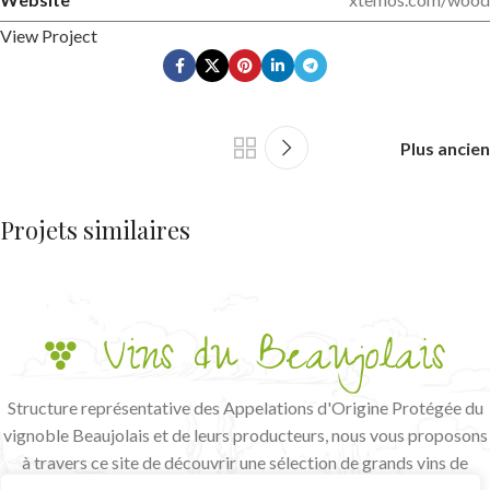
View Project
Plus ancien
Projets similaires
Leo uteu ullamcorper
Kitchen
Structure représentative des Appelations d'Origine Protégée du
vignoble Beaujolais et de leurs producteurs, nous vous proposons
à travers ce site de découvrir une sélection de grands vins de
terroir et de vignerons passionnés.