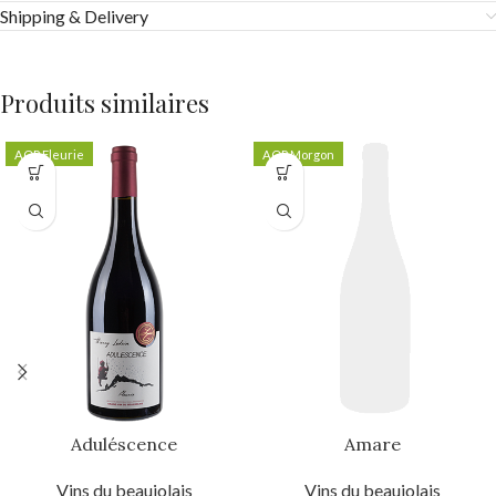
Shipping & Delivery
Produits similaires
AOP Fleurie
AOP Morgon
Aduléscence
Amare
Vins du beaujolais
Vins du beaujolais