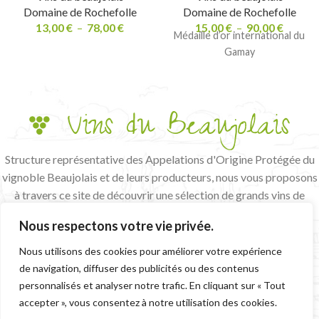
Domaine de Rochefolle
Domaine de Rochefolle
13,00
€
–
78,00
€
15,00
€
–
90,00
€
Médaille d’or international du
Gamay
Structure représentative des Appelations d'Origine Protégée du
vignoble Beaujolais et de leurs producteurs, nous vous proposons
à travers ce site de découvrir une sélection de grands vins de
terroir et de vignerons passionnés.
Nous respectons votre vie privée.
L'abus d'alcool est dangereux pour la santé, à consommer avec
modération
Nous utilisons des cookies pour améliorer votre expérience
de navigation, diffuser des publicités ou des contenus
CGV
MENTIONS LÉGALES
personnalisés et analyser notre trafic. En cliquant sur « Tout
accepter », vous consentez à notre utilisation des cookies.