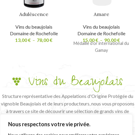
Aduléscence
Amare
Vins du beaujolais
Vins du beaujolais
Domaine de Rochefolle
Domaine de Rochefolle
13,00
€
–
78,00
€
15,00
€
–
90,00
€
Médaille d’or international du
Gamay
Structure représentative des Appelations d'Origine Protégée du
vignoble Beaujolais et de leurs producteurs, nous vous proposons
à travers ce site de découvrir une sélection de grands vins de
terroir et de vignerons passionnés.
Nous respectons votre vie privée.
L'abus d'alcool est dangereux pour la santé, à consommer avec
modération
Nous utilisons des cookies pour améliorer votre expérience