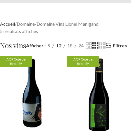
Accueil
Domaine
Domaine Vins Lionel Manigand
5 résultats affichés
Nos vins
Filtres
Afficher
9
12
18
24
AOP Cote de
AOP Cote de
Brouilly
Brouilly