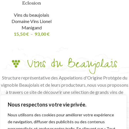
Eclosion
Vins du beaujolais
Domaine Vins Lionel
Manigand
15,50
€
–
93,00
€
Structure représentative des Appelations d'Origine Protégée du
vignoble Beaujolais et de leurs producteurs, nous vous proposons
à travers ce site de découvrir une sélection de grands vins de
terroir et de vignerons passionnés.
Nous respectons votre vie privée.
L'abus d'alcool est dangereux pour la santé, à consommer avec
modération
Nous utilisons des cookies pour améliorer votre expérience
de navigation, diffuser des publicités ou des contenus
CGV
MENTIONS LÉGALES
personnalisés et analyser notre trafic. En cliquant sur « Tout