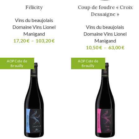
Félicity
Coup de foudre « Croix
Dessaigne »
Vins du beaujolais
Domaine Vins Lionel
Vins du beaujolais
Manigand
Domaine Vins Lionel
17,20
€
–
103,20
€
Manigand
10,50
€
–
63,00
€
AOP Cote de
AOP Cote de
Brouilly
Brouilly