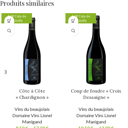
Produits similaires
AOP Cote de
AOP Cote de
Brouilly
Brouilly
Côte à Côte
Coup de foudre « Croix
« Chardignon »
Dessaigne »
Vins du beaujolais
Vins du beaujolais
Domaine Vins Lionel
Domaine Vins Lionel
Manigand
Manigand
9,50
€
–
57,00
€
10,50
€
–
63,00
€