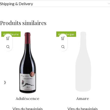
Shipping & Delivery
Produits similaires
AOP Fleurie
AOP Morgon
Aduléscence
Amare
Vins du beaujolais
Vins du beaujolais