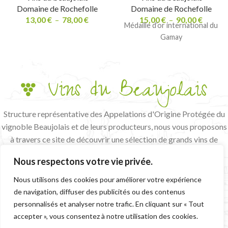
Domaine de Rochefolle
Domaine de Rochefolle
13,00
€
–
78,00
€
15,00
€
–
90,00
€
Médaille d’or international du
Gamay
Structure représentative des Appelations d'Origine Protégée du
vignoble Beaujolais et de leurs producteurs, nous vous proposons
à travers ce site de découvrir une sélection de grands vins de
terroir et de vignerons passionnés.
Nous respectons votre vie privée.
L'abus d'alcool est dangereux pour la santé, à consommer avec
modération
Nous utilisons des cookies pour améliorer votre expérience
de navigation, diffuser des publicités ou des contenus
CGV
MENTIONS LÉGALES
personnalisés et analyser notre trafic. En cliquant sur « Tout
accepter », vous consentez à notre utilisation des cookies.