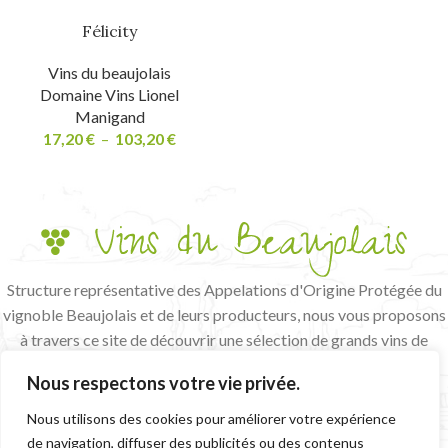
Félicity
Vins du beaujolais
Domaine Vins Lionel
Manigand
17,20
€
–
103,20
€
Structure représentative des Appelations d'Origine Protégée du
vignoble Beaujolais et de leurs producteurs, nous vous proposons
à travers ce site de découvrir une sélection de grands vins de
terroir et de vignerons passionnés.
Nous respectons votre vie privée.
L'abus d'alcool est dangereux pour la santé, à consommer avec
modération
Nous utilisons des cookies pour améliorer votre expérience
de navigation, diffuser des publicités ou des contenus
CGV
MENTIONS LÉGALES