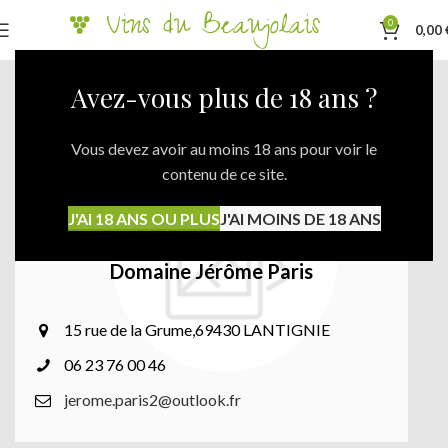
0
0,00
Avez-vous plus de 18 ans ?
Vous devez avoir au moins 18 ans pour voir le
contenu de ce site.
J'AI 18 ANS OU PLUS
J'AI MOINS DE 18 ANS
Domaine Jérôme Paris
15 rue de la Grume,69430 LANTIGNIE
06 23 76 00 46
jerome.paris2@outlook.fr