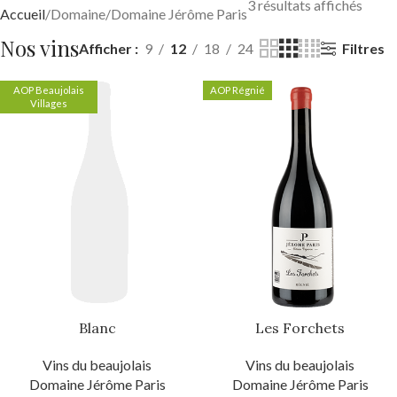
3 résultats affichés
Accueil
Domaine
Domaine Jérôme Paris
Nos vins
Filtres
Afficher
9
12
18
24
AOP Beaujolais
AOP Régnié
Villages
Blanc
Les Forchets
Vins du beaujolais
Vins du beaujolais
Domaine Jérôme Paris
Domaine Jérôme Paris