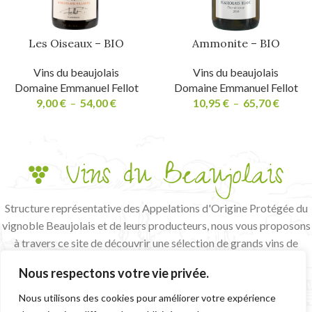
Les Oiseaux – BIO
Ammonite – BIO
Vins du beaujolais
Vins du beaujolais
Domaine Emmanuel Fellot
Domaine Emmanuel Fellot
9,00
€
–
54,00
€
10,95
€
–
65,70
€
Structure représentative des Appelations d'Origine Protégée du
vignoble Beaujolais et de leurs producteurs, nous vous proposons
à travers ce site de découvrir une sélection de grands vins de
terroir et de vignerons passionnés.
Nous respectons votre vie privée.
L'abus d'alcool est dangereux pour la santé, à consommer avec
modération
Nous utilisons des cookies pour améliorer votre expérience