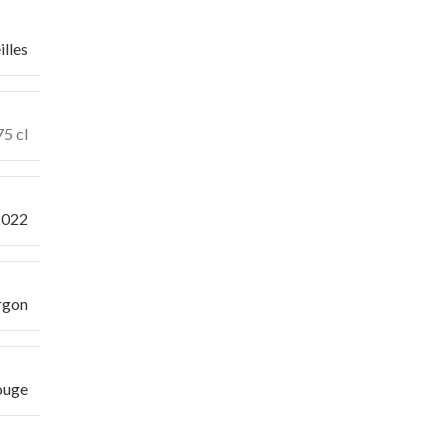
illes
75 cl
2022
gon
ouge