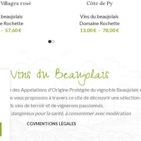
 Villages rosé
Côte de Py
 beaujolais
Vins du beaujolais
e Rochette
Domaine Rochette
–
57,60
€
13,00
€
–
78,00
€
tative des Appelations d'Origine Protégée du vignoble Beaujolais 
, nous vous proposons à travers ce site de découvrir une sélection
grands vins de terroir et de vignerons passionnés.
ool est dangereux pour la santé, à consommer avec modération
CGV
MENTIONS LÉGALES