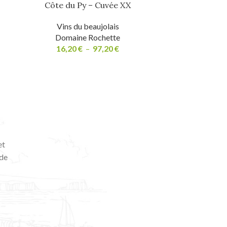
Côte du Py – Cuvée XX
Côte du 
Vins du beaujolais
Vins
Domaine Rochette
Doma
16,20
€
–
97,20
€
14,
et
 de