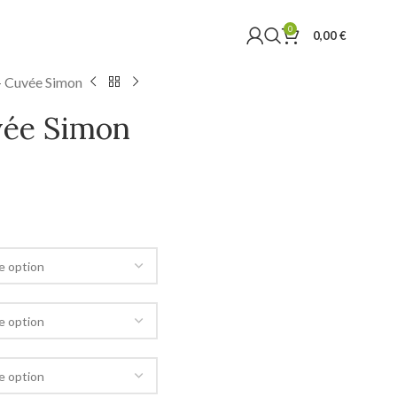
0
0,00
€
– Cuvée Simon
vée Simon