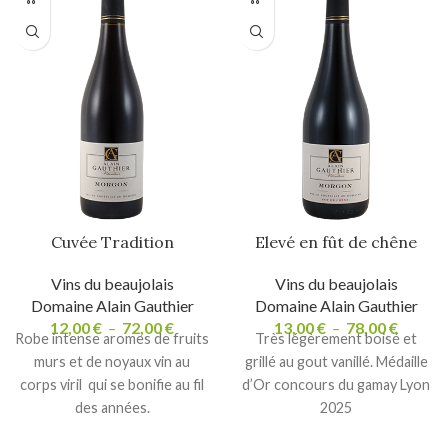
Cuvée Tradition
Elevé en fût de chêne
Vins du beaujolais
Vins du beaujolais
Domaine Alain Gauthier
Domaine Alain Gauthier
12,00
€
–
72,00
€
13,00
€
–
78,00
€
Robe intense aromes de fruits
Très légèrement boisé et
murs et de noyaux vin au
grillé au gout vanillé. Médaille
corps viril qui se bonifie au fil
d’Or concours du gamay Lyon
des années.
2025