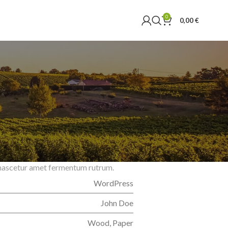
0
0,00
€
y Sidebar
le with Every Demo
ss fames vehicula nascetur nam tellus
ceptos mus rhoncus et accumsan
a nascetur amet fermentum rutrum.
WordPress
John Doe
Wood, Paper