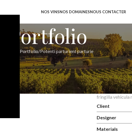
NOS VINS
NOS DOMAINES
NOUS CONTACTER
Portfolio
Accueil
Portfolio
Potenti parturient parturie
Stick
Details availab
Hac vitae sem cla
a condimentum in
fringilla vehicul
Client
Designer
Materials