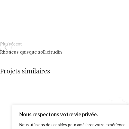
Plus récent
Rhoncus quisque sollicitudin
Projets similaires
Accessories
Imperdiet mauris a nontin
Nous respectons votre vie privée.
Structure représen
Nous utilisons des cookies pour améliorer votre expérience