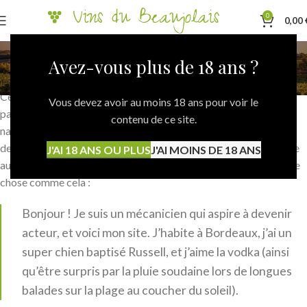
0
0,00
Page d’exemple
Avez-vous plus de 18 ans ?
Accueil
Page d’exemple
Ceci est une page d’exemple. C’est différent d’un article de blog
Vous devez avoir au moins 18 ans pour voir le
parce qu’elle restera au même endroit et apparaîtra dans la
contenu de ce site.
navigation de votre site (dans la plupart des thèmes). La plupart
des gens commencent par une page « À propos » qui les présente
J'AI 18 ANS OU PLUS
J'AI MOINS DE 18 ANS
aux personnes visitant le site. Cela pourrait ressembler à quelque
chose comme cela :
Bonjour ! Je suis un mécanicien qui aspire à devenir
acteur, et voici mon site. J’habite à Bordeaux, j’ai un
super chien baptisé Russell, et j’aime la vodka (ainsi
qu’être surpris par la pluie soudaine lors de longues
balades sur la plage au coucher du soleil).